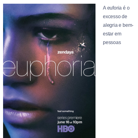
A euforia é o
excesso de
alegria e bem-
estar em
pessoas