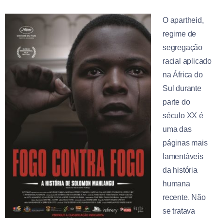
O apartheid,
regime de
segregação
racial aplicado
na África do
Sul durante
parte do
século XX é
uma das
páginas mais
lamentáveis
da história
humana
recente. Não
se tratava