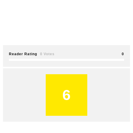
Reader Rating
0 Votes
0
6