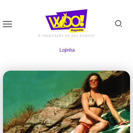
A imaginação ao seu alcance
Lojinha