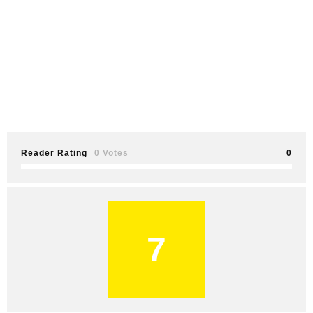
Reader Rating
0 Votes
0
7