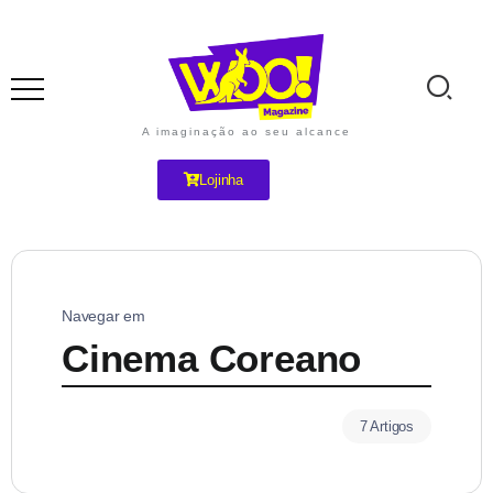
A imaginação ao seu alcance
Lojinha
Navegar em
Cinema Coreano
7 Artigos