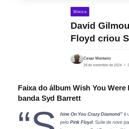
Música
David Gilmou
Floyd criou 
Cesar Monteiro
26 de novembro de 2024
3
Faixa do álbum Wish You Were H
banda Syd Barrett
“S
hine On You Crazy Diamond”
é 
pelo
Pink Floyd
. Suíte de nove p