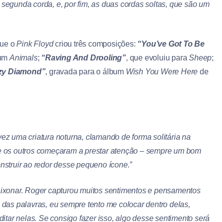
segunda corda, e, por fim, as duas cordas soltas, que são um
que o
Pink Floyd
criou três composições:
“You’ve Got To Be
bum
Animals
;
“Raving And Drooling”
, que evoluiu para
Sheep
;
zy Diamond”
, gravada para o álbum
Wish You Were Here
de
ez uma criatura noturna, clamando de forma solitária na
 e os outros começaram a prestar atenção – sempre um bom
nstruir ao redor desse pequeno ícone.”
aixonar. Roger capturou muitos sentimentos e pensamentos
 das palavras, eu sempre tento me colocar dentro delas,
ditar nelas. Se consigo fazer isso, algo desse sentimento será