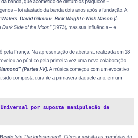
 da banda, que acometido de distúrbios psíquicos –
genos – foi afastado da banda dois anos após a fundação. A
 Waters
,
David Gilmour
,
Rick Wright
e
Nick Mason
já
e Dark Side of the Moon”
(1973), mas sua influência – e
nê pela França. Na apresentação de abertura, realizada em 18
 revelou ao público pela primeira vez uma nova colaboração
iamond” (Partes I-V)
. A música começou com um evocativo
via sido composta durante a primavera daquele ano, em um
Universal por suposta manipulação da 
 Beato
(
via The Independent
),
Gilmou
r revisita as memórias do