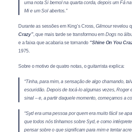
uma nota Si bemol na quarta corda, depois um Fá na 
Mi e um Sol abertos.”
Durante as sessões em King’s Cross,
Gilmour
revelou 
Crazy”
, que mais tarde se transformou em
Dogs
no ál
e a faixa que acabaria se tornando
“Shine On You Cra
1975.
Sobre o motivo de quatro notas, o guitarrista explica:
“Tinha, para mim, a sensação de algo chamando, talv
escuridão. Depois de tocá-lo algumas vezes, Roger
sinal – e, a partir daquele momento, começamos a co
“Syd era uma pessoa por quem era muito fácil se ap
que todos nós tínhamos sobre Syd, e como intérprete
pensar sobre o que significam para mim e tentar acre