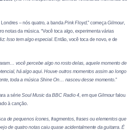
 Londres – nós quatro, a banda
Pink Floyd
,” começa
Gilmour
,
ro notas da música. “Você toca algo, experimenta várias
diz:
Isso tem algo especial
. Então, você toca de novo, e de
 param… você percebe algo no rosto delas, aquele momento de
tencial, há algo aqui.
Houve outros momentos assim ao longo
mente, toda a música
Shine On…
nasceu desse momento.”
ara a série
Soul Music
da
BBC Radio 4
, em que
Gilmour
falou
cado à canção.
ca de pequenos ícones, fragmentos, frases ou elementos que
jo de quatro notas caiu quase acidentalmente da guitarra. É