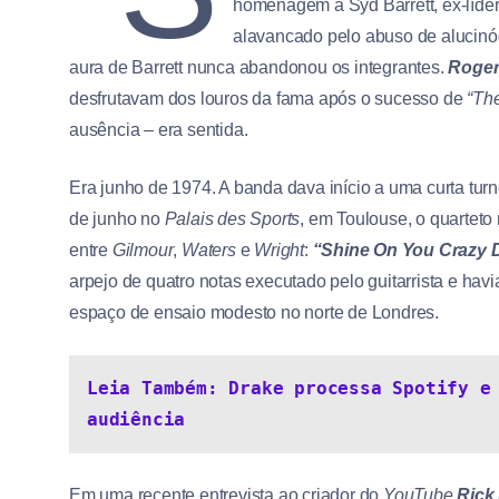
homenagem a Syd Barrett, ex-líder
alavancado pelo abuso de alucinó
aura de Barrett nunca abandonou os integrantes.
Roger
desfrutavam dos louros da fama após o sucesso de
“Th
ausência – era sentida.
Era junho de 1974. A banda dava início a uma curta tur
de junho no
Palais des Sports
, em Toulouse, o quarteto
entre
Gilmour
,
Waters
e
Wright
:
“Shine On You Crazy D
arpejo de quatro notas executado pelo guitarrista e ha
espaço de ensaio modesto no norte de Londres.
Leia Também: Drake processa Spotify e 
audiência
Em uma recente entrevista ao criador do
YouTube
Rick