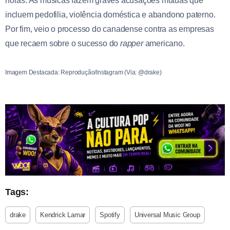
horas. As músicas fazem graves acusações mútuas que
incluem pedofilia, violência doméstica e abandono paterno.
Por fim, veio o processo do canadense contra as empresas
que recaem sobre o sucesso do
rapper
americano.
Imagem Destacada: Reprodução/Instagram (Via: @drake)
Tags:
drake
Kendrick Lamar
Spotify
Universal Music Group