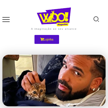
A imaginação ao seu alcance
Lojinha