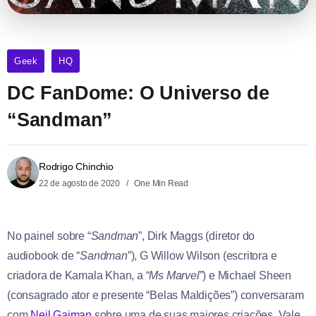
Geek
HQ
DC FanDome: O Universo de
“Sandman”
Rodrigo Chinchio
22 de agosto de 2020
One Min Read
No painel sobre “
Sandman
”, Dirk Maggs (diretor do
audiobook de “
Sandman
”), G Willow Wilson (escritora e
criadora de Kamala Khan, a “
Ms Marvel
”) e Michael Sheen
(consagrado ator e presente “Belas Maldições”) conversaram
com
Neil Gaiman
sobre uma de suas maiores criações. Vale