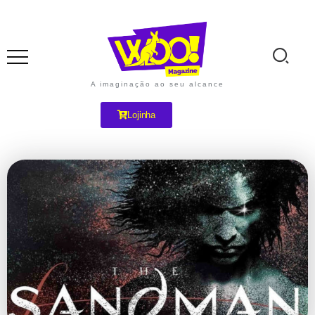
A imaginação ao seu alcance
Lojinha