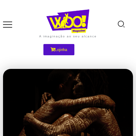
A imaginação ao seu alcance
Lojinha