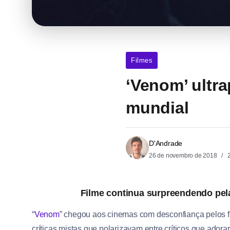
Filmes
‘Venom’ ultra
mundial
D'Andrade
26 de novembro de 2018
2
Filme continua surpreendendo pela 
“
Venom
” chegou aos cinemas com desconfiança pelos fãs
críticas mistas que polarizavam entre críticos que ado