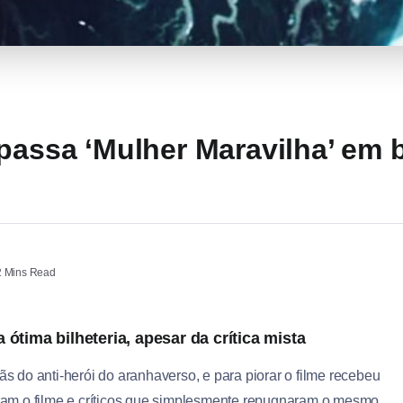
passa ‘Mulher Maravilha’ em b
 Mins Read
ótima bilheteria, apesar da crítica mista
 do anti-herói do aranhaverso, e para piorar o filme recebeu
raram o filme e críticos que simplesmente repugnaram o mesmo.