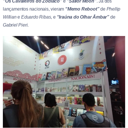
“Os Cavaleiros do Zodíaco”
e
“Sailor Moon”
. Já dos
lançamentos nacionais, vieram
“Memo Reboot”
de
Phellip
Willian
e
Eduardo Ribas
, e
“Iraúna do Olhar Âmbar”
de
Gabriel Pieri
.