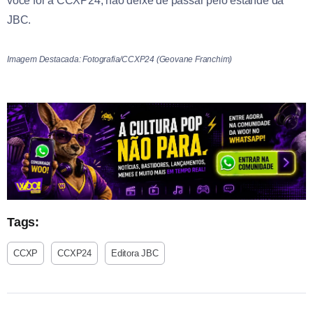
você for à CCXP24, não deixe de passar pelo estande da
JBC.
Imagem Destacada: Fotografia/CCXP24 (Geovane Franchim)
Tags:
CCXP
CCXP24
Editora JBC