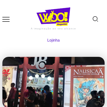
A imaginação ao seu alcance
Lojinha