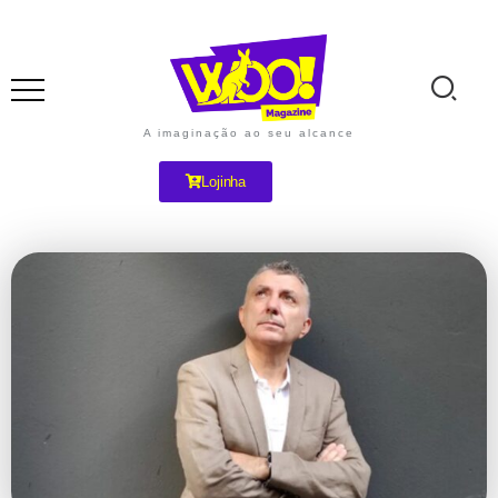
A imaginação ao seu alcance
Lojinha