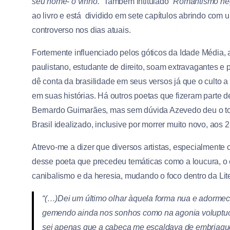
seu nome- o vinho.”
Também intitulado
“Romantismo ne
ao livro e está dividido em sete capítulos abrindo com 
controverso nos dias atuais.
Fortemente influenciado pelos góticos da Idade Média, 
paulistano, estudante de direito, soam extravagantes e 
dê conta da brasilidade em seus versos já que o culto a 
em suas histórias. Há outros poetas que fizeram parte d
Bernardo Guimarães, mas sem dúvida Azevedo deu o to
Brasil idealizado, inclusive por morrer muito novo, aos 
Atrevo-me a dizer que diversos artistas, especialmente o
desse poeta que precedeu temáticas como a loucura, o er
canibalismo e da heresia, mudando o foco dentro da Lit
“(…)Dei um último olhar àquela forma nua e adorme
gemendo ainda nos sonhos como
na agonia voluptu
sei apenas que a cabeça me escaldava de embriagu