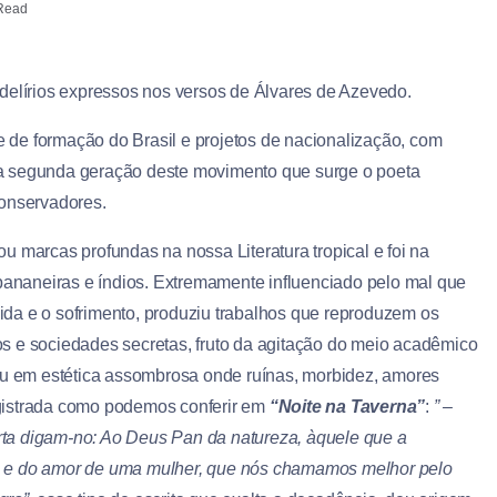
Read
delírios expressos nos versos de Álvares de Azevedo.
de formação do Brasil e projetos de nacionalização, com
é na segunda geração deste movimento que surge o poeta
conservadores.
u marcas profundas na nossa Literatura tropical e foi na
naneiras e índios. Extremamente influenciado pelo mal que
úvida e o sofrimento, produziu trabalhos que reproduzem os
s e sociedades secretas, fruto da agitação do meio acadêmico
mou em estética assombrosa onde ruínas, morbidez, amores
gistrada como podemos conferir em
“Noite na Taverna”
:
” –
ta digam-no: Ao Deus Pan da natureza, àquele que a
s e do amor de uma mulher, que nós chamamos melhor pelo