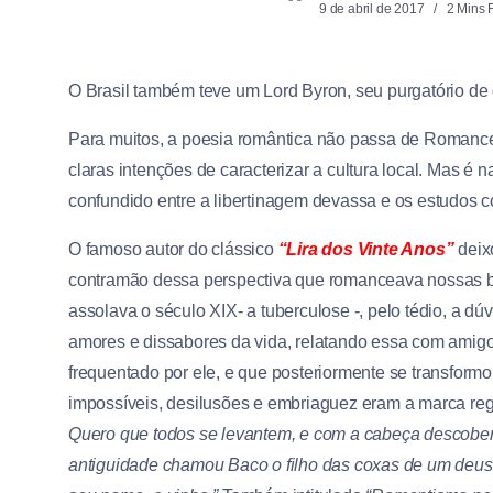
9 de abril de 2017
2 Mins 
O Brasil também teve um Lord Byron, seu purgatório de 
Para muitos, a poesia romântica não passa de Romance 
claras intenções de caracterizar a cultura local. Mas 
confundido entre a libertinagem devassa e os estudos 
O famoso autor do clássico
“Lira dos Vinte Anos”
deixo
contramão dessa perspectiva que romanceava nossas ba
assolava o século XIX- a tuberculose -, pelo tédio, a d
amores e dissabores da vida, relatando essa com amigo
frequentado por ele, e que posteriormente se transfor
impossíveis, desilusões e embriaguez eram a marca re
Quero que todos se levantem, e com a cabeça descober
antiguidade chamou Baco o filho das coxas de um deu