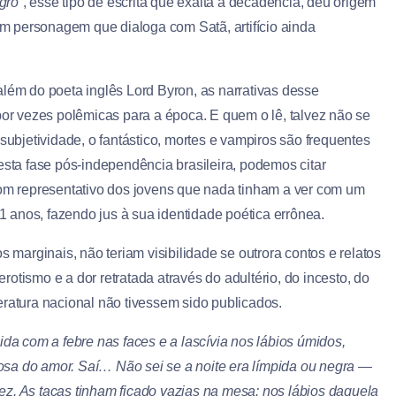
gro”
, esse tipo de escrita que exalta a decadência, deu origem
um personagem que dialoga com Satã, artifício ainda
além do poeta inglês Lord Byron, as narrativas desse
por vezes polêmicas para a época. E quem o lê, talvez não se
subjetividade, o fantástico, mortes e vampiros são frequentes
esta fase pós-independência brasileira, podemos citar
m representativo dos jovens que nada tinham a ver com um
21 anos, fazendo jus à sua identidade poética errônea.
s marginais, não teriam visibilidade se outrora contos e relatos
otismo e a dor retratada através do adultério, do incesto, do
eratura nacional não tivessem sido publicados.
cida com a febre
nas faces e a lascívia nos lábios úmidos,
osa do amor. Saí… Não sei se a noite era límpida ou negra
—
ez. As taças tinham
ficado vazias na mesa: nos lábios daquela