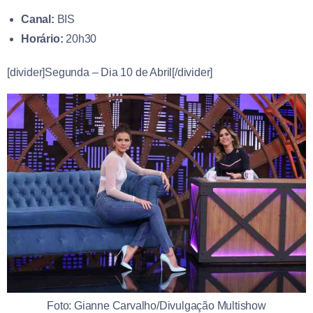
Canal:
BIS
Horário:
20h30
[divider]Segunda – Dia 10 de Abril[/divider]
Foto: Gianne Carvalho/Divulgação Multishow