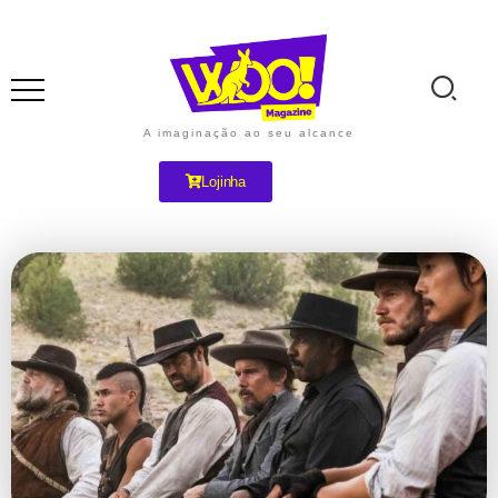
A imaginação ao seu alcance
Lojinha