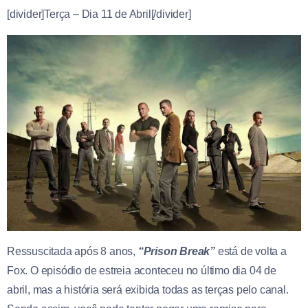
[divider]Terça – Dia 11 de Abril[/divider]
Ressuscitada após 8 anos,
“Prison Break”
está de volta a
Fox. O episódio de estreia aconteceu no último dia 04 de
abril, mas a história será exibida todas as terças pelo canal.