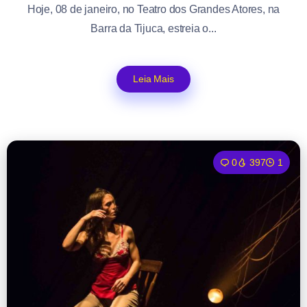
Hoje, 08 de janeiro, no Teatro dos Grandes Atores, na
Barra da Tijuca, estreia o...
Leia Mais
0
397
1