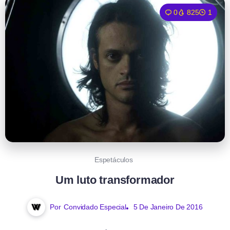
0
825
1
Espetáculos
Um luto transformador
Por
Convidado Especial
5 De Janeiro De 2016