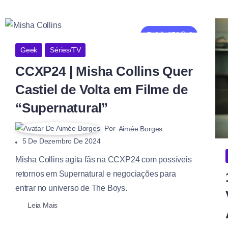
0
673
3
Geek
Séries/TV
CCXP24 | Misha Collins Quer
Castiel de Volta em Filme de
“Supernatural”
Por
Aimée Borges
5 De Dezembro De 2024
Misha Collins agita fãs na CCXP24 com possíveis
retornos em Supernatural e negociações para
entrar no universo de The Boys.
Leia Mais