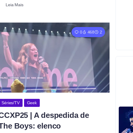
Leia Mais
0
468
2
Séries/TV
Geek
CCXP25 | A despedida de
The Boys: elenco