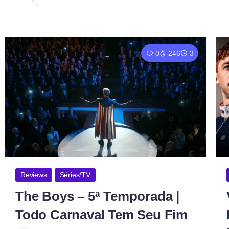
0
246
3
Reviews
Séries/TV
The Boys – 5ª Temporada |
Todo Carnaval Tem Seu Fim