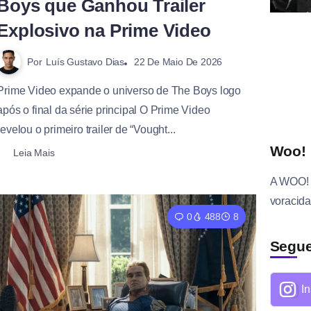
Boys que Ganhou Trailer
Explosivo na Prime Video
Por
Luís Gustavo Dias
22 De Maio De 2026
Prime Video expande o universo de The Boys logo
após o final da série principal O Prime Video
revelou o primeiro trailer de “Vought...
Woo! 
Leia Mais
A
WOO!
voracid
0
488
8
Segue
I