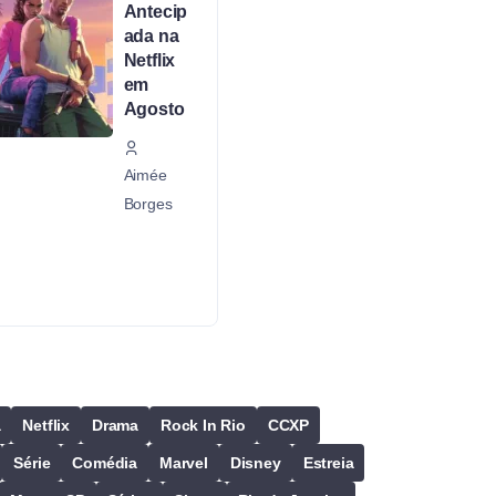
Antecip
ada na
Netflix
em
Agosto
Aimée
Borges
a
Netflix
Drama
Rock In Rio
CCXP
Série
Comédia
Marvel
Disney
Estreia