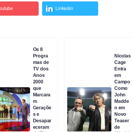
outube
Linkedin
Os 8
Progra
Nicolas
mas de
Cage
TV dos
Entra
Anos
em
2000
Campo
que
Como
Marcara
John
m
Madde
Geraçõe
n em
s e
Novo
Desapar
Teaser
eceram
de