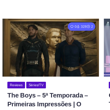
0
328
2
Reviews
Séries/TV
The Boys – 5ª Temporada –
Primeiras Impressões | O