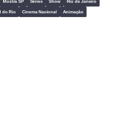
Mostra SP
Séries
Show
Rio de Janeiro
l do Rio
Cinema Nacional
Animação