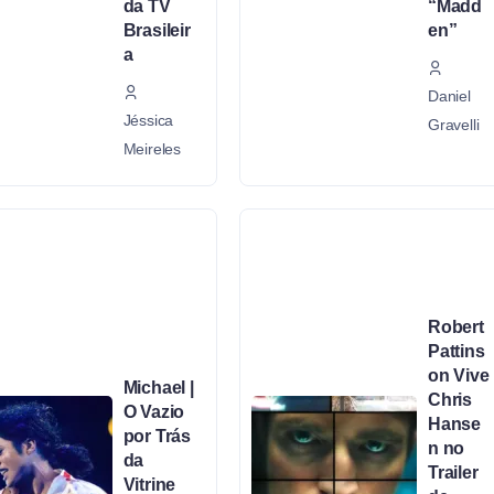
da TV
“Madd
Brasileir
en”
a
Daniel
Jéssica
Gravelli
Meireles
Robert
Pattins
on Vive
Michael |
Chris
O Vazio
Hanse
por Trás
n no
da
Trailer
Vitrine