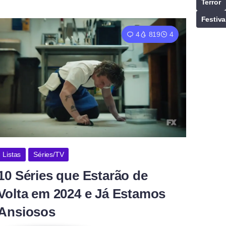
Terror
Festiva
4
819
4
Listas
Séries/TV
10 Séries que Estarão de
Volta em 2024 e Já Estamos
Ansiosos