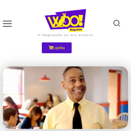
A imaginação ao seu alcance
Lojinha