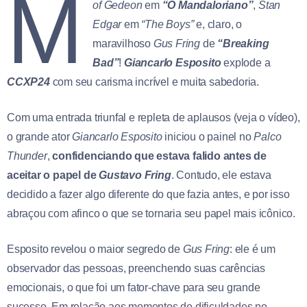
M
of Gedeon
em
“O Mandaloriano”
,
Stan
Edgar
em
“The Boys”
e, claro, o
maravilhoso
Gus Fring
de
“Breaking
Bad”
!
Giancarlo Esposito
explode a
CCXP24
com seu carisma incrível e muita sabedoria.
Com uma entrada triunfal e repleta de aplausos (veja o vídeo),
o grande ator
Giancarlo Esposito
iniciou o painel no
Palco
Thunder
,
confidenciando que estava falido antes de
aceitar o papel de
Gustavo Fring
. Contudo, ele estava
decidido a fazer algo diferente do que fazia antes, e por isso
abraçou com afinco o que se tornaria seu papel mais icônico.
Esposito revelou o maior segredo de
Gus Fring
: ele é um
observador das pessoas, preenchendo suas carências
emocionais, o que foi um fator-chave para seu grande
sucesso. Em relação aos momentos de dificuldades no