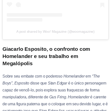
A post shared by Woo! Magazine (@woomagazine)
Giacarlo Esposito, o confronto com
Homelander e seu trabalho em
Megalópolis
Sobre seu embate com o poderoso
Homelander
em
“The
Boys”
,
Esposito
disse que
Stan Edgar
é o único personagem
capaz de vencê-lo, pois explora suas fraquezas de forma
manipuladora, diferente de
Gus Fring
.
Homelander
é carente
de uma figura paterna que o coloque em seu devido lugar, e é
exatamente isso que
Stan Edgar
faz: usar palavras e atitudes,