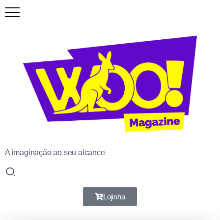
A imaginação ao seu alcance
Lojinha