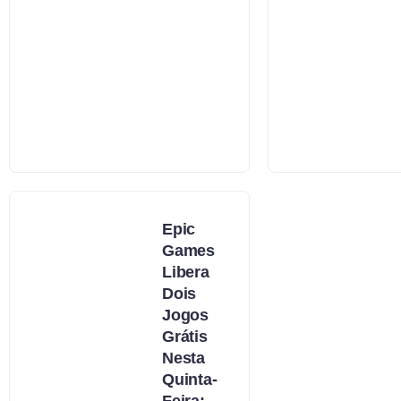
Epic
Games
Libera
Dois
Jogos
Grátis
Nesta
Quinta-