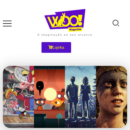
A imaginação ao seu alcance
Lojinha