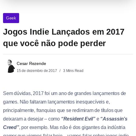
Geek
Jogos Indie Lançados em 2017
que você não pode perder
Cesar Rezende
15 de dezembro de 2017
3 Mins Read
Sem dúvidas, 2017 foi um ano de grandes lançamentos de
games. Não faltaram lançamentos inesquecíveis e,
principalmente, franquias que se redimiram de títulos que
deixaram a desejar – como
“Resident Evil”
e
“Assassin’s
Creed”
, por exemplo. Mas não é dos gigantes da indústria
gamer
que viemos falar hoje – vamos falar sobre jogos
indie
.