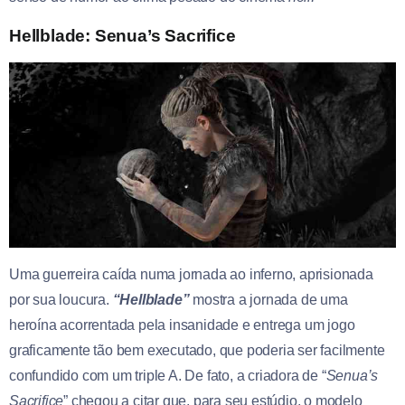
Hellblade: Senua’s Sacrifice
Uma guerreira caída numa jornada ao inferno, aprisionada
por sua loucura.
“Hellblade”
mostra a jornada de uma
heroína acorrentada pela insanidade e entrega um jogo
graficamente tão bem executado, que poderia ser facilmente
confundido com um triple A. De fato, a criadora de “
Senua’s
Sacrifice
” chegou a citar que, para seu estúdio, o modelo