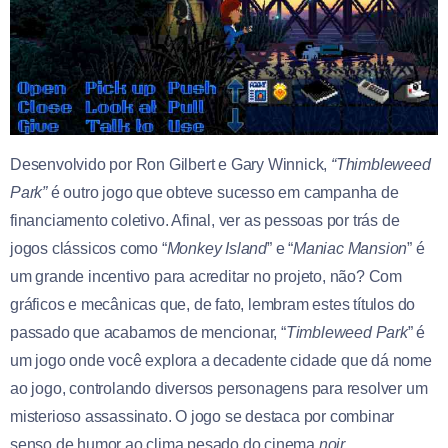
Desenvolvido por Ron Gilbert e Gary Winnick,
“Thimbleweed
Park”
é outro jogo que obteve sucesso em campanha de
financiamento coletivo. Afinal, ver as pessoas por trás de
jogos clássicos como “
Monkey Island
” e “
Maniac Mansion
” é
um grande incentivo para acreditar no projeto, não? Com
gráficos e mecânicas que, de fato, lembram estes títulos do
passado que acabamos de mencionar, “
Timbleweed Park
” é
um jogo onde você explora a decadente cidade que dá nome
ao jogo, controlando diversos personagens para resolver um
misterioso assassinato. O jogo se destaca por combinar
senso de humor ao clima pesado do cinema
noir.