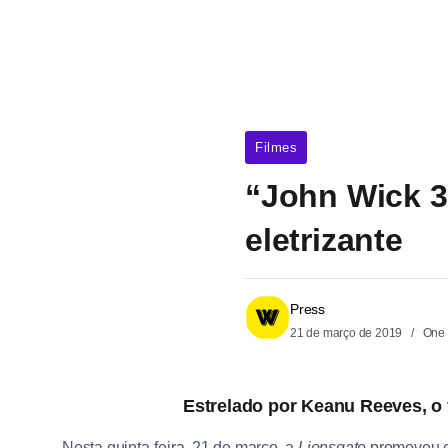
Filmes
“John Wick 3
eletrizante
Press
21 de março de 2019
One 
Estrelado por Keanu Reeves, o 
Nesta quinta-feira, 21 de março, a
Lionsgate
promoveu o