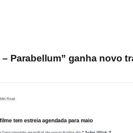
 – Parabellum” ganha novo tra
Min Read
filme tem estreia agendada para maio
 lançamento mundial do novo trailer de
“John Wick 3 –