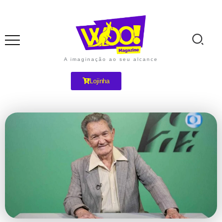
A imaginação ao seu alcance
Lojinha