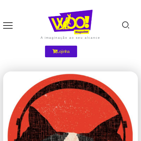
A imaginação ao seu alcance
Lojinha