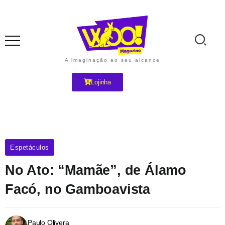
A imaginação ao seu alcance
Lojinha
Espetáculos
No Ato: “Mamãe”, de Álamo
Facó, no Gamboavista
Paulo Olivera