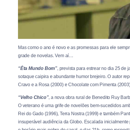
Mas como o ano é novo e as promessas para ele semp
grade de novelas. Vem aí…
“Êta Mundo Bom”
, prevista para estrear no dia 25 de 
sotaque caipira e abundante humor brejeiro. O autor rep
Cravo e a Rosa (2000) e Chocolate com Pimenta (2003): 
“Velho Chico”
, a nova obra rural de Benedito Ruy Barb
O veterano é uma grife de novelões bem-sucedidos ambi
Rei do Gado (1996), Terra Nostra (1999) e também Pant
insuperável audiência da Globo. Escalada inicialmente 
o horário mais nobre do canal, o das 21h, como respost