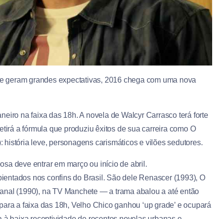
re geram grandes expectativas, 2016 chega com uma nova
janeiro na faixa das 18h. A novela de Walcyr Carrasco terá forte
etirá a fórmula que produziu êxitos de sua carreira como O
história leve, personagens carismáticos e vilões sedutores.
osa deve entrar em março ou início de abril.
entados nos confins do Brasil. São dele Renascer (1993), O
anal (1990), na TV Manchete — a trama abalou a até então
para a faixa das 18h, Velho Chico ganhou ‘up grade’ e ocupará
a à baixa receptividade de recentes novelas urbanas e