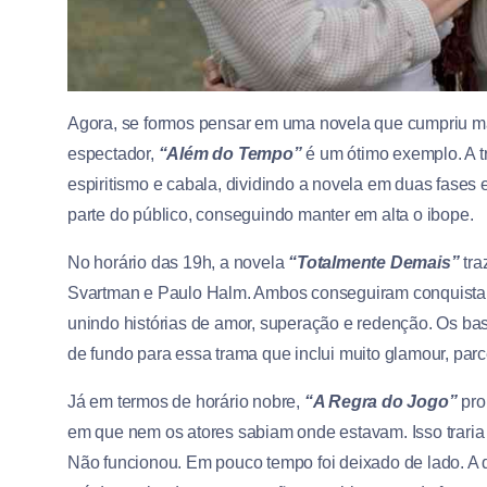
Agora, se formos pensar em uma novela que cumpriu ma
espectador,
“Além do Tempo”
é um ótimo exemplo. A tr
espiritismo e cabala, dividindo a novela em duas fases
parte do público, conseguindo manter em alta o ibope.
No horário das 19h, a novela
“Totalmente Demais”
tr
Svartman e Paulo Halm. Ambos conseguiram conquistar
unindo histórias de amor, superação e redenção. Os ba
de fundo para essa trama que inclui muito glamour, par
Já em termos de horário nobre,
“A Regra do Jogo”
pro
em que nem os atores sabiam onde estavam. Isso traria 
Não funcionou. Em pouco tempo foi deixado de lado. A d