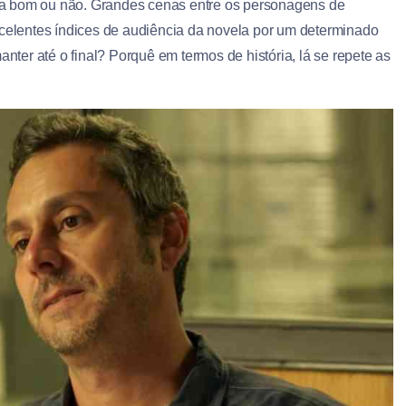
ra bom ou não. Grandes cenas entre os personagens de
xcelentes índices de audiência da novela por um determinado
anter até o final? Porquê em termos de história, lá se repete as