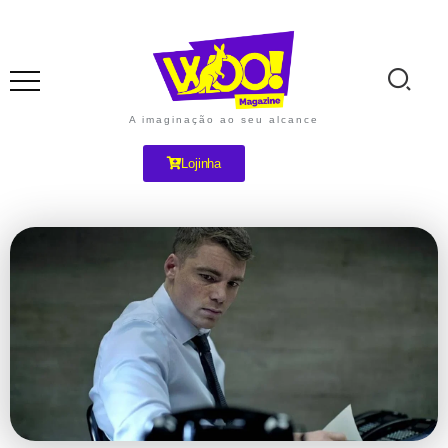
A imaginação ao seu alcance
Lojinha