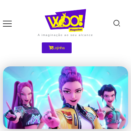
A imaginação ao seu alcance
Lojinha