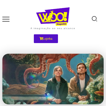
A imaginação ao seu alcance
Lojinha