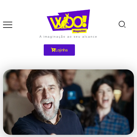
A imaginação ao seu alcance
Lojinha