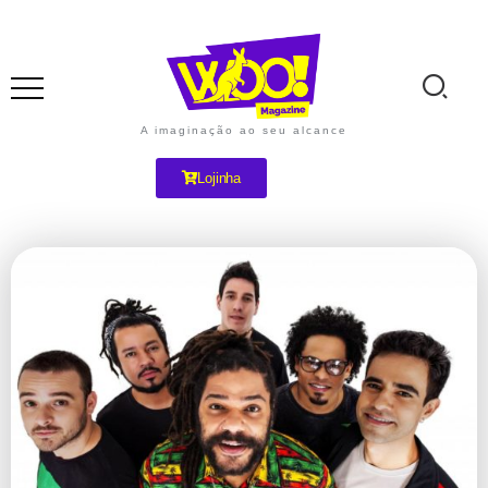
A imaginação ao seu alcance
Lojinha