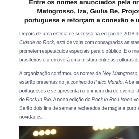
Entre os nomes anunciados pela org
Matogrosso, Iza, Giulia Be, Projo
portuguesa e reforçam a conexão e in
Depois de uma estreia de sucesso na edição de 2018 
Cidade do Rock
, está de volta com consagrados artista
prometem espetáculos especiais para o público. E o m
brasileiros e promoverá uma mistura entre as culturas do
A organização confirmou os nomes de
Ney Matogrosso, I
estarão presentes no já conhecido
Palco Mundo
. A bai
portugueses e se apresenta no primeiro dia de evento, 
de
Rock in Rio
. A nona edição do
Rock in Rio Lisboa
vo
Serão dois fins de semana recheados de magia e puro 
novidades.