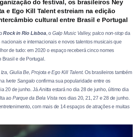
anização do festival, os brasileiros Ney
ta e Ego Kill Talent estreiam na edição
tercâmbio cultural entre Brasil e Portugal
do
Rock in Rio Lisboa
, o
Galp Music Valley,
palco
non-stop
da
s nacionais e internacionais e novos talentos musicais que
elhor de tudo: em 2020 o espaço receberá cinco nomes
 Brasil e de Portugal.
za, Giulia Be, Projota e Ego Kill Talent
. Os brasileiros também
ana
Ivete Sangalo
confirma sua popularidade entre os
dia 20 de junho. Já
Anitta
estará no dia 28 de junho, último dia
lta ao
Parque da Bela Vista
nos dias 20, 21, 27 e 28 de junho.
entretenimento, com mais de 14 espaços de atrações e muitas