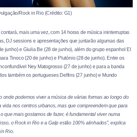
ulgação/Rock in Rio (Crédito: G1)
contará, mais uma vez, com 14 horas de música ininterruptas
tas, DJ sessions e apresentações que juntarão algumas das
de junho) e Giulia Be (28 de junho), além do grupo espanhol El
ra Tinoco (20 de junho) e Plutónio (28 de junho). Entre os
inconfundível Ney Matogrosso (27 de junho) e para a banda
ados também os portugueses Delfins (27 junho) e Mundo
o onde podemos viver a música de várias formas ao longo do
 a vida nos centros urbanos, mas que compreendem que para
 o que mais gostamos de fazer, é fundamental viver numa
isso, o Rock in Rio e a Galp estão 100% alinhados”, explica
in Rio.