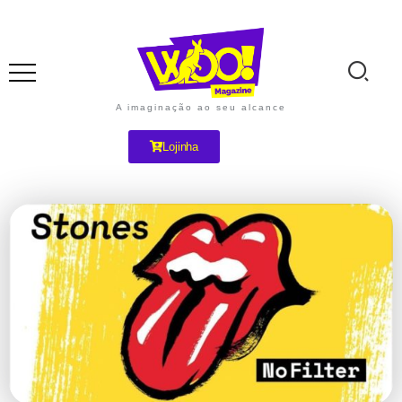
A imaginação ao seu alcance
Lojinha