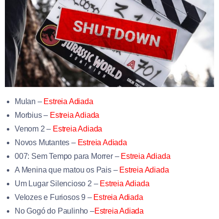
Mulan –
Estreia Adiada
Morbius
–
Estreia Adiada
Venom 2
–
Estreia Adiada
Novos Mutantes –
Estreia Adiada
007: Sem Tempo para Morrer
–
Estreia Adiada
A Menina que matou os Pais –
Estreia Adiada
Um Lugar Silencioso 2 –
Estreia Adiada
Velozes e Furiosos 9 –
Estreia Adiada
No Gogó do Paulinho
–
Estreia Adiada