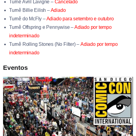
Turnê Avril Lavigne –
Cancelado
Turnê Billie Eilish –
Adiado
Turnê do McFly –
Adiado para setembro e outubro
Turnê Offspring e Pennywise –
Adiado por tempo
indeterminado
Turnê Rolling Stones (No Filter) –
Adiado por tempo
indeterminado
Eventos