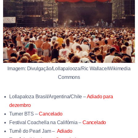
Imagem: Divulgação/Lollapalooza/Ric Wallace/Wikimedia
Commons
Lollapaloza Brasil/Argentina/Chile –
Adiado para
dezembro
Turner BTS –
Cancelado
Festival Coachella na Califórnia –
Cancelado
Turnê do Pearl Jam –
Adiado