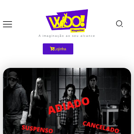
A imaginação ao seu alcance
Lojinha