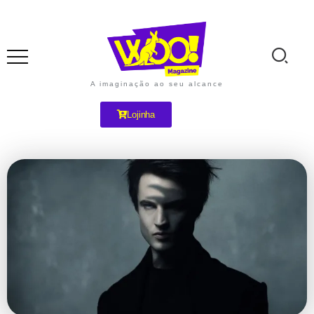
A imaginação ao seu alcance
Lojinha