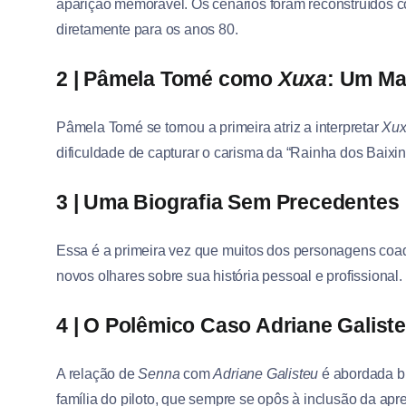
aparição memorável. Os cenários foram reconstruídos c
diretamente para os anos 80.
2 | Pâmela Tomé como
Xuxa
: Um Ma
Pâmela Tomé se tornou a primeira atriz a interpretar
Xu
dificuldade de capturar o carisma da “Rainha dos Baixin
3 | Uma Biografia Sem Precedentes
Essa é a primeira vez que muitos dos personagens coadj
novos olhares sobre sua história pessoal e profissional.
4 | O Polêmico Caso Adriane Galist
A relação de
Senna
com
Adriane Galisteu
é abordada br
família do piloto, que sempre se opôs à inclusão da apr