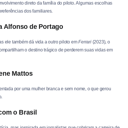
envolvimento direto da família do piloto. Algumas escolhas
preferências dos familiares.
 a Alfonso de Portago
as ele também dá vida a outro piloto em
Ferrari
(2023), o
mpartilham o destino trágico de perderem suas vidas em
lene Mattos
esentada por uma mulher branca e sem nome, o que gerou
o.
com o Brasil
ictícia, mas inspirada em jornalistas que cobriram a carreira de