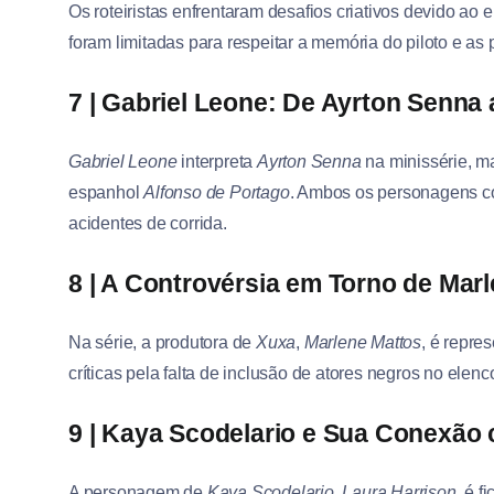
Os roteiristas enfrentaram desafios criativos devido ao 
foram limitadas para respeitar a memória do piloto e as 
7 | Gabriel Leone: De Ayrton Senna
Gabriel Leone
interpreta
Ayrton Senna
na minissérie, m
espanhol
Alfonso de Portago
. Ambos os personagens co
acidentes de corrida.
8 | A Controvérsia em Torno de Mar
Na série, a produtora de
Xuxa
,
Marlene Mattos
, é repr
críticas pela falta de inclusão de atores negros no elenc
9 | Kaya Scodelario e Sua Conexão 
A personagem de
Kaya Scodelario
,
Laura Harrison
, é f