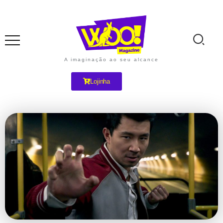
A imaginação ao seu alcance
Lojinha