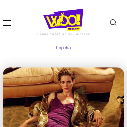
A imaginação ao seu alcance
Lojinha