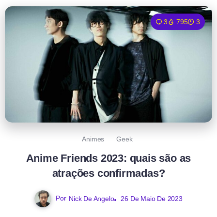
3
795
3
Animes
Geek
Anime Friends 2023: quais são as
atrações confirmadas?
Por
Nick De Angelo
26 De Maio De 2023