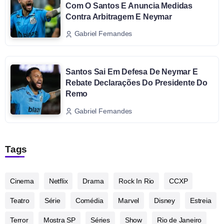
Com O Santos E Anuncia Medidas
Contra Arbitragem E Neymar
Gabriel Fernandes
Santos Sai Em Defesa De Neymar E
Rebate Declarações Do Presidente Do
Remo
Gabriel Fernandes
Tags
Cinema
Netflix
Drama
Rock In Rio
CCXP
Teatro
Série
Comédia
Marvel
Disney
Estreia
Terror
Mostra SP
Séries
Show
Rio de Janeiro