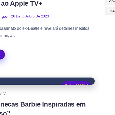
Sho
 ao Apple TV+
Cine
26 De Outubro De 2023
orges
sassinato do ex-Beatle e revelará detalhes inéditos
non, a...
0
811
2
s/TV
necas Barbie Inspiradas em
so”