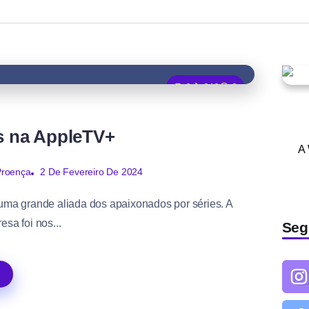
0
840
3
is na AppleTV+
A
2 De Fevereiro De 2024
Proença
ma grande aliada dos apaixonados por séries. A
sa foi nos...
Seg