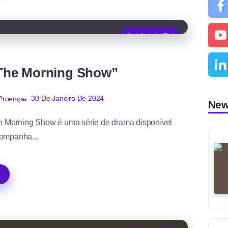
1
1.1K
3
 “The Morning Show”
30 De Janeiro De 2024
Proença
Ne
e Morning Show é uma série de drama disponível
ompanha...