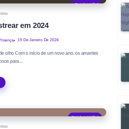
4
1K
5
istas
strear em 2024
19 De Janeiro De 2024
Proença
r de olho Com o início de um novo ano, os amantes
osos para...
1
1.2K
3
istas