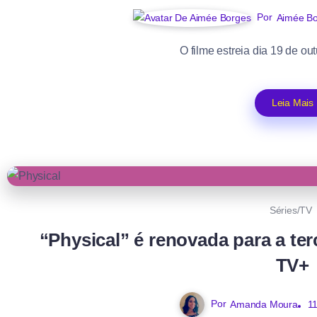
Por
Aimée B
O filme estreia dia 19 de ou
Leia Mais
Séries/TV
“Physical” é renovada para a te
TV+
Por
Amanda Moura
1