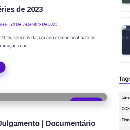
ries de 2023
28 De Dezembro De 2023
rges
3 foi, sem dúvida, um ano excepcional para os
roduções que...
Tag
Cin
0
862
1
CCX
Disn
Julgamento | Documentário