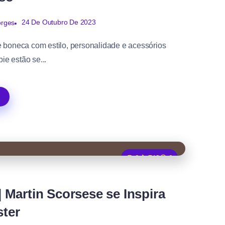
24 De Outubro De 2023
orges
 boneca com estilo, personalidade e acessórios
ie estão se...
0
748
2
 Martin Scorsese se Inspira
ster