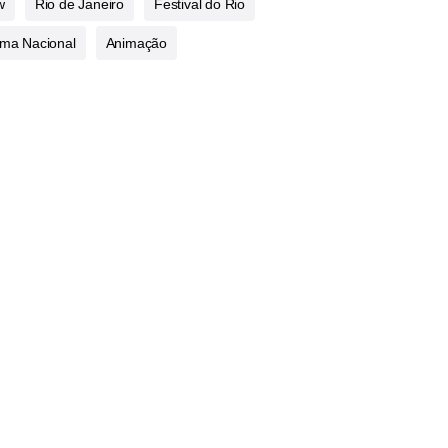
w
Rio de Janeiro
Festival do Rio
ma Nacional
Animação