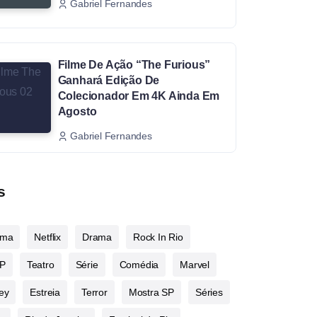
Gabriel Fernandes
Filme De Ação “The Furious”
Ganhará Edição De
Colecionador Em 4K Ainda Em
Agosto
Gabriel Fernandes
s
ema
Netflix
Drama
Rock In Rio
P
Teatro
Série
Comédia
Marvel
ey
Estreia
Terror
Mostra SP
Séries