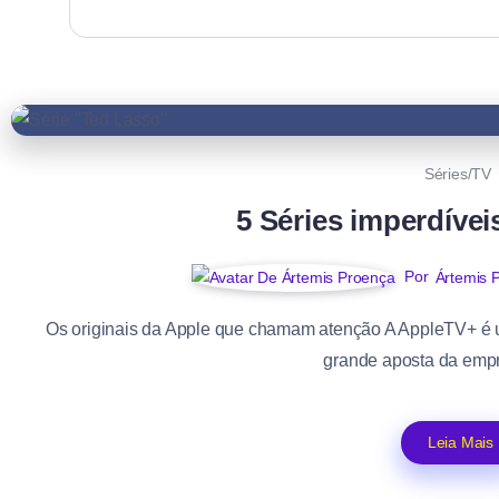
Séries/TV
5 Séries imperdíve
Por
Ártemis 
Os originais da Apple que chamam atenção A AppleTV+ é u
grande aposta da empre
Leia Mais