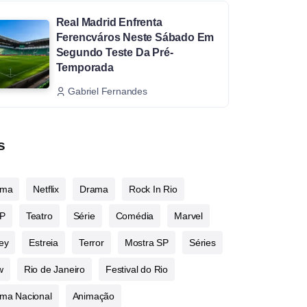
Real Madrid Enfrenta
Ferencváros Neste Sábado Em
Segundo Teste Da Pré-
Temporada
Gabriel Fernandes
s
ema
Netflix
Drama
Rock In Rio
P
Teatro
Série
Comédia
Marvel
ey
Estreia
Terror
Mostra SP
Séries
w
Rio de Janeiro
Festival do Rio
ma Nacional
Animação