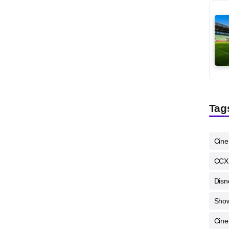
Tag
Cin
CCX
Disn
Sho
Cine