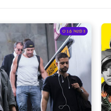
1
742
3