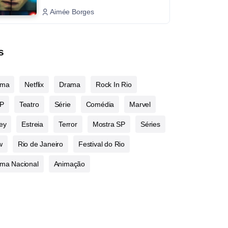
Aimée Borges
s
ema
Netflix
Drama
Rock In Rio
P
Teatro
Série
Comédia
Marvel
ey
Estreia
Terror
Mostra SP
Séries
w
Rio de Janeiro
Festival do Rio
ma Nacional
Animação