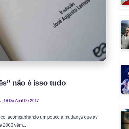
s” não é isso tudo
19 De Abril De 2017
ntesco, acompanhando um pouco a mudança que as
e 2000 vêm...