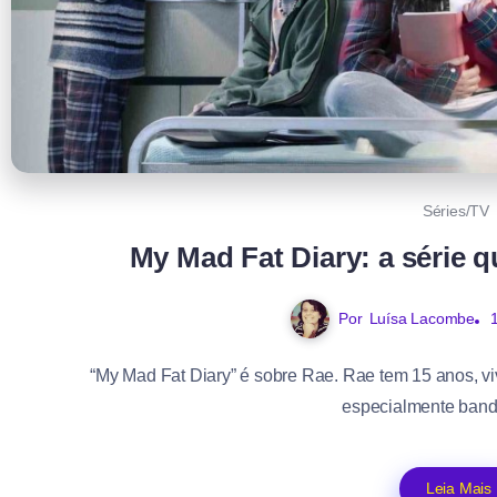
Séries/TV
My Mad Fat Diary: a série 
Por
Luísa Lacombe
“My Mad Fat Diary” é sobre Rae. Rae tem 15 anos, vi
especialmente band
Leia Mais