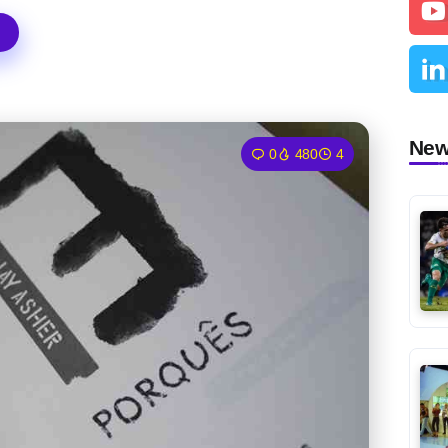
Ne
0
480
4