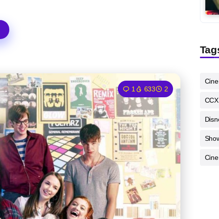
Tag
Cin
1
633
2
CCX
Disn
Sho
Cine