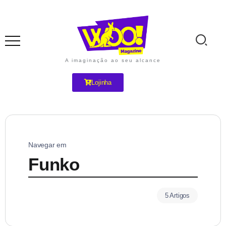
A imaginação ao seu alcance
Lojinha
Navegar em
Funko
5 Artigos