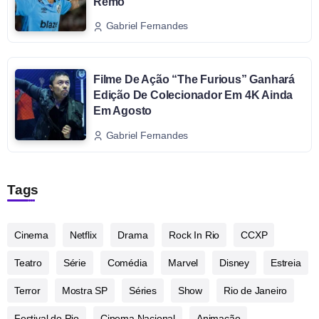
Remo
Gabriel Fernandes
Filme De Ação “The Furious” Ganhará
Edição De Colecionador Em 4K Ainda
Em Agosto
Gabriel Fernandes
Tags
Cinema
Netflix
Drama
Rock In Rio
CCXP
Teatro
Série
Comédia
Marvel
Disney
Estreia
Terror
Mostra SP
Séries
Show
Rio de Janeiro
Festival do Rio
Cinema Nacional
Animação