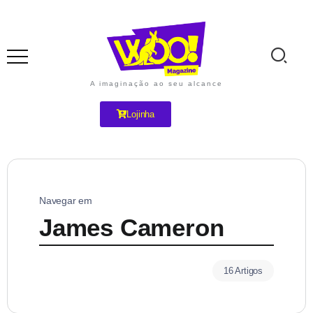
A imaginação ao seu alcance
Lojinha
Navegar em
James Cameron
16 Artigos