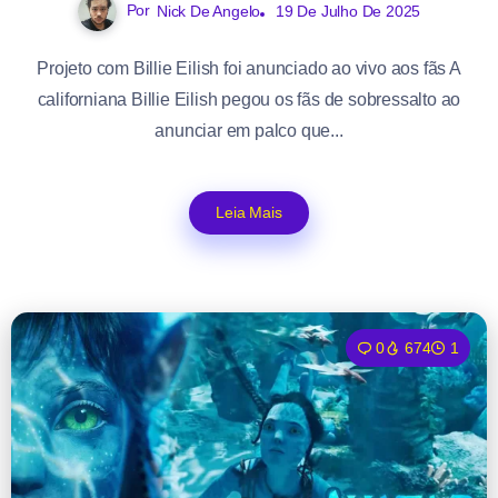
Por
Nick De Angelo
19 De Julho De 2025
Projeto com Billie Eilish foi anunciado ao vivo aos fãs A
californiana Billie Eilish pegou os fãs de sobressalto ao
anunciar em palco que...
Leia Mais
0
674
1