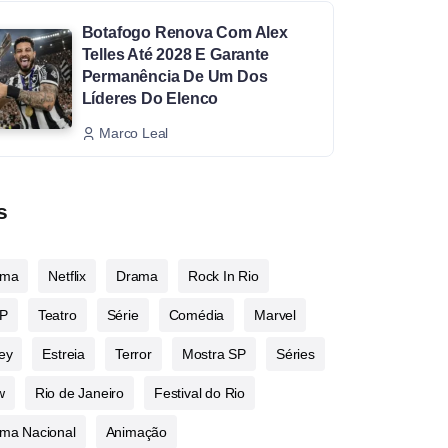
Botafogo Renova Com Alex
Telles Até 2028 E Garante
Permanência De Um Dos
Líderes Do Elenco
Marco Leal
s
ema
Netflix
Drama
Rock In Rio
P
Teatro
Série
Comédia
Marvel
ey
Estreia
Terror
Mostra SP
Séries
w
Rio de Janeiro
Festival do Rio
ma Nacional
Animação