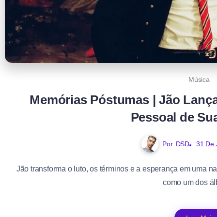
Música
Memórias Póstumas | Jão Lança
Pessoal de Sua
Por
DSD
31 De 
Jão transforma o luto, os términos e a esperança em uma n
como um dos álb