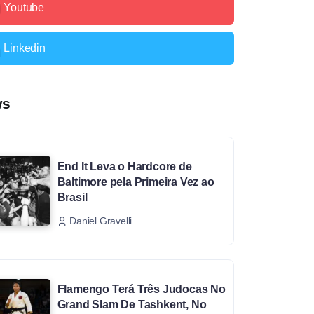
Youtube
Linkedin
ws
End It Leva o Hardcore de
Baltimore pela Primeira Vez ao
Brasil
Daniel Gravelli
Flamengo Terá Três Judocas No
Grand Slam De Tashkent, No