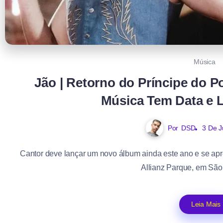
Música
Jão | Retorno do Príncipe do P
Música Tem Data e L
Por
DSD
3 De 
Cantor deve lançar um novo álbum ainda este ano e se ap
Allianz Parque, em São
Leia Mais