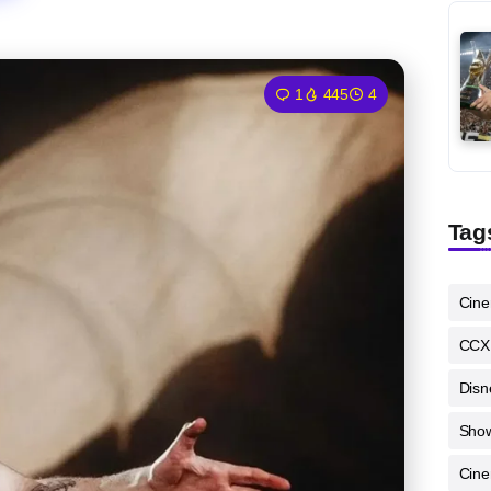
1
445
4
Tag
Cin
CCX
Disn
Sho
Cine