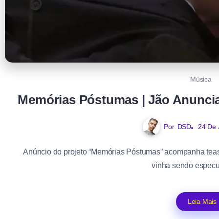
Música
Memórias Póstumas | Jão Anunci
Por
DSD
24 De 
Anúncio do projeto “Memórias Póstumas” acompanha tease
vinha sendo especul
Leia Mais