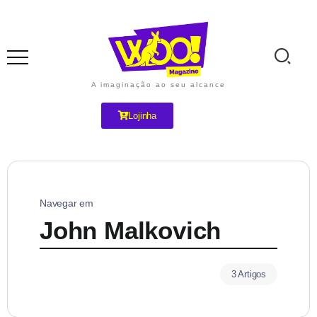
A imaginação ao seu alcance
Lojinha
Navegar em
John Malkovich
3 Artigos