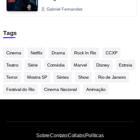
Gabriel Fernandes
Tags
Cinema
Netflix
Drama
Rock In Rio
CCXP
Teatro
Série
Comédia
Marvel
Disney
Estreia
Terror
Mostra SP
Séries
Show
Rio de Janeiro
Festival do Rio
Cinema Nacional
Animação
Sobre
Contato
Collabs
Políticas