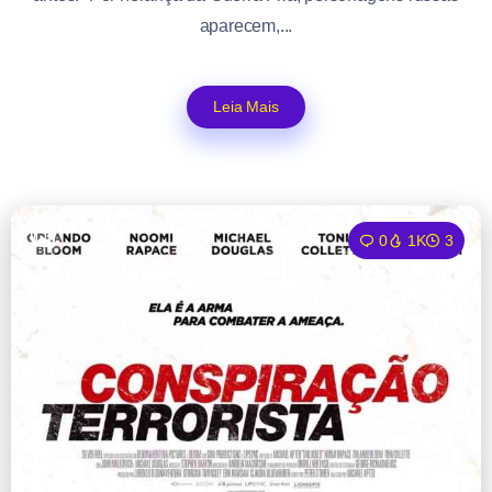
aparecem,...
Leia Mais
0
1K
3