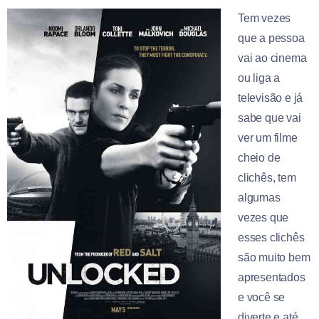
Tem vezes
que a pessoa
vai ao cinema
ou liga a
televisão e já
sabe que vai
ver um filme
cheio de
clichês, tem
algumas
vezes que
esses clichês
são muito bem
apresentados
e você se
diverte e até