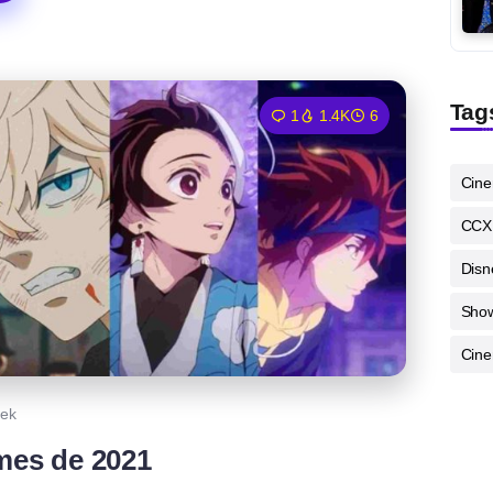
Tag
1
1.4K
6
Cin
CCX
Disn
Sho
Cine
ek
mes de 2021