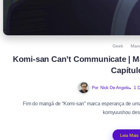
Geek
Man
Komi-san Can’t Communicate | M
Capítul
Por
Nick De Angelo
1 
Fim do mangá de “Komi-san” marca esperança de uma
komyuushou desu”
Leia Mais