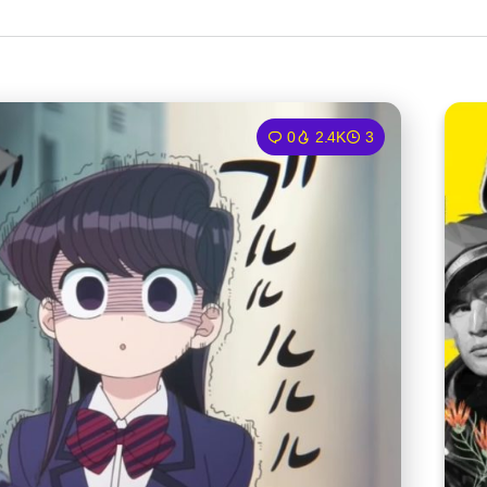
0
2.4K
3