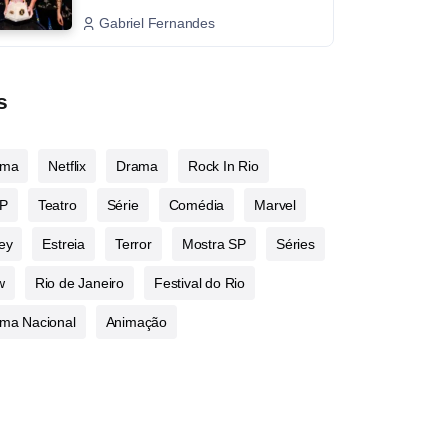
Gabriel Fernandes
s
ema
Netflix
Drama
Rock In Rio
P
Teatro
Série
Comédia
Marvel
ey
Estreia
Terror
Mostra SP
Séries
w
Rio de Janeiro
Festival do Rio
ma Nacional
Animação