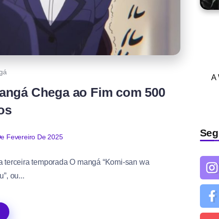
gá
A
angá Chega ao Fim com 500
os
Seg
De Fevereiro De 2025
 terceira temporada O mangá “Komi-san wa
, ou...