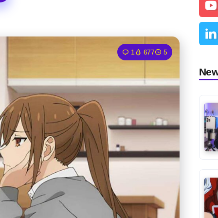
1
677
5
Ne