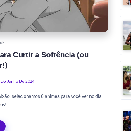
ek
ra Curtir a Sofrência (ou
r!)
 De Junho De 2024
paixão, selecionamos 8 animes para você ver no dia
os!