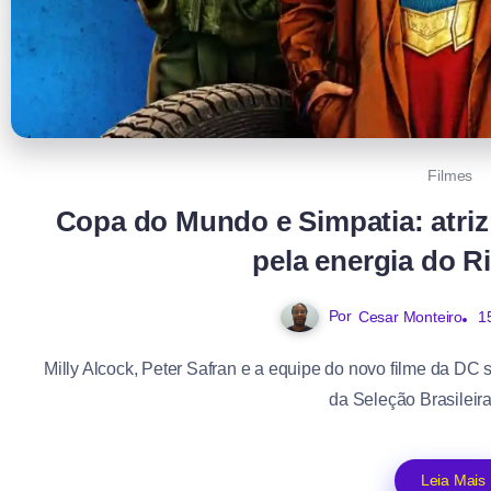
Filmes
Copa do Mundo e Simpatia: atriz
pela energia do R
Por
1
Cesar Monteiro
Milly Alcock, Peter Safran e a equipe do novo filme da DC
da Seleção Brasileira
Leia Mais