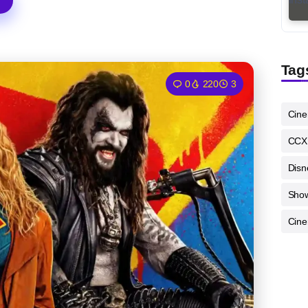
Tag
0
220
3
Cin
CCX
Disn
Sho
Cine