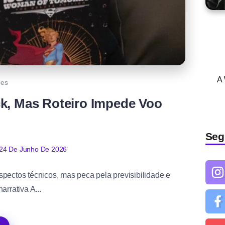
A
mes
ck, Mas Roteiro Impede Voo
Seg
24 De Junho De 2026
pectos técnicos, mas peca pela previsibilidade e
arrativa A...