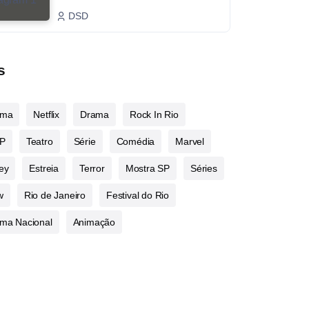
DSD
s
ema
Netflix
Drama
Rock In Rio
P
Teatro
Série
Comédia
Marvel
ey
Estreia
Terror
Mostra SP
Séries
w
Rio de Janeiro
Festival do Rio
ma Nacional
Animação