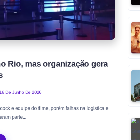
no Rio, mas organização gera
s
16 De Junho De 2026
ck e equipe do filme, porém falhas na logística e
aram parte...