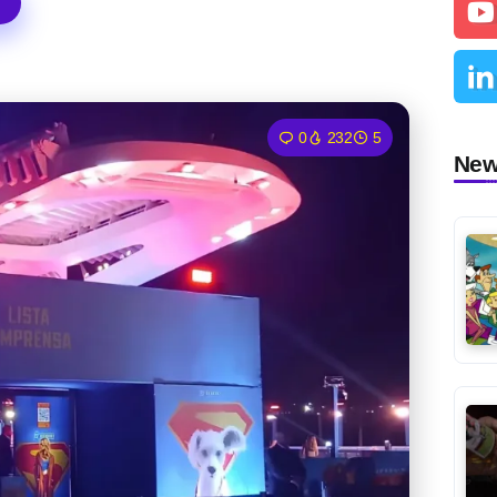
0
232
5
Ne