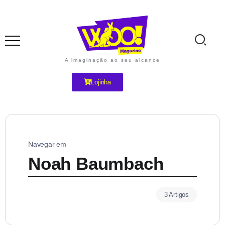
A imaginação ao seu alcance
Lojinha
Navegar em
Noah Baumbach
3 Artigos