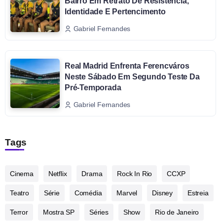
Bairro Em Retrato De Resistência,
Identidade E Pertencimento
Gabriel Fernandes
Real Madrid Enfrenta Ferencváros
Neste Sábado Em Segundo Teste Da
Pré-Temporada
Gabriel Fernandes
Tags
Cinema
Netflix
Drama
Rock In Rio
CCXP
Teatro
Série
Comédia
Marvel
Disney
Estreia
Terror
Mostra SP
Séries
Show
Rio de Janeiro