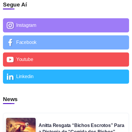
Segue Aí
Instagram
Facebook
Youtube
Linkedin
News
Anitta Resgata “Bichos Escrotos” Para
a Distopia de “Corrida dos Bichos”