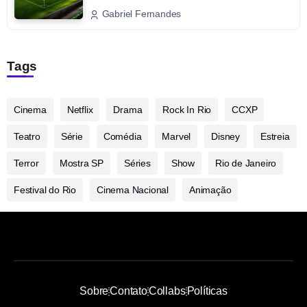
Gabriel Fernandes
Tags
Cinema
Netflix
Drama
Rock In Rio
CCXP
Teatro
Série
Comédia
Marvel
Disney
Estreia
Terror
Mostra SP
Séries
Show
Rio de Janeiro
Festival do Rio
Cinema Nacional
Animação
Sobre
Contato
Collabs
Políticas