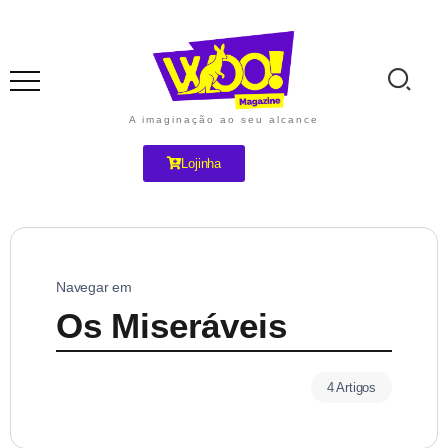
A imaginação ao seu alcance
Lojinha
Navegar em
Os Miseráveis
4 Artigos