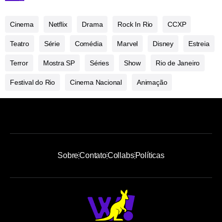
Cinema
Netflix
Drama
Rock In Rio
CCXP
Teatro
Série
Comédia
Marvel
Disney
Estreia
Terror
Mostra SP
Séries
Show
Rio de Janeiro
Festival do Rio
Cinema Nacional
Animação
Sobre
Contato
Collabs
Políticas