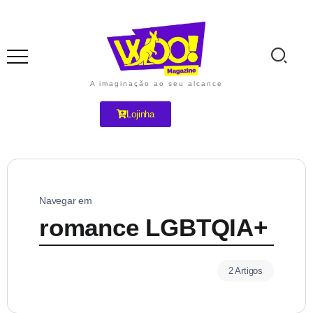
A imaginação ao seu alcance
Lojinha
Navegar em
romance LGBTQIA+
2 Artigos